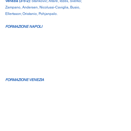
Venezia (3-5-2):
 Stankovic; Altare, Idzes, Sverko; 
Zampano, Andersen, Nicolussi-Caviglia, Busio, 
Ellertsson; Oristanio, Pohjanpalo.
FORMAZIONE NAPOLI
FORMAZIONE VENEZIA