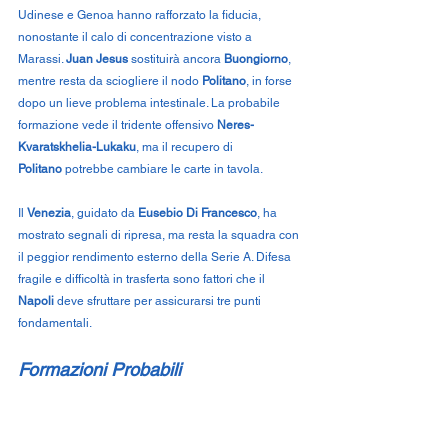
Udinese e Genoa hanno rafforzato la fiducia, 
nonostante il calo di concentrazione visto a 
Marassi. 
Juan Jesus
 sostituirà ancora 
Buongiorno
, 
mentre resta da sciogliere il nodo 
Politano
, in forse 
dopo un lieve problema intestinale. La probabile 
formazione vede il tridente offensivo 
Neres-
Kvaratskhelia-Lukaku
, ma il recupero di 
Politano
 potrebbe cambiare le carte in tavola.
Il 
Venezia
, guidato da 
Eusebio Di Francesco
, ha 
mostrato segnali di ripresa, ma resta la squadra con 
il peggior rendimento esterno della Serie A. Difesa 
fragile e difficoltà in trasferta sono fattori che il 
Napoli
 deve sfruttare per assicurarsi tre punti 
fondamentali.
Formazioni Probabili