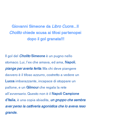
Giovanni Simeone da 
Libro Cuore..
.Il 
Cholito 
chiede scusa ai tifosi partenopei 
dopo il gol granata!!!
Il gol del 
Cholito
 Simeone
 è un pugno nello 
stomaco. Lui, l’ex che amava, ed ama, 
Napoli
, 
piange per averla ferita
. Ma chi deve piangere 
davvero è il tifoso azzurro, costretto a vedere un 
Lucca
 imbarazzante, incapace di stoppare un 
pallone, e un 
Gilmour
 che regala la rete 
all’avversario. Questo non è il 
Napoli Campione 
d’Italia
, è una copia sbiadita, 
un gruppo che sembra 
aver perso la cattiveria agonistica che lo aveva reso 
grande.