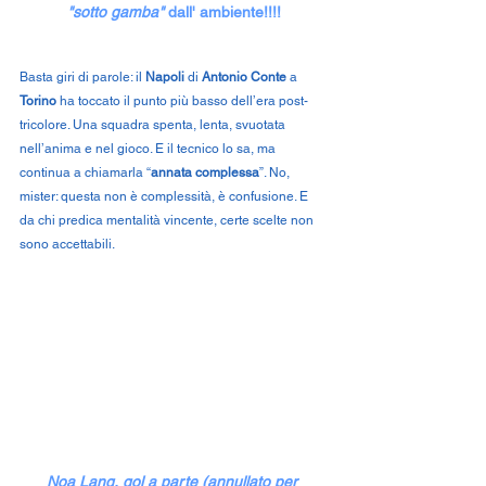
"sotto gamba" 
dall' ambiente!!!!
Basta giri di parole: il 
Napoli
 di 
Antonio Conte
 a 
Torino
 ha toccato il punto più basso dell’era post-
tricolore. Una squadra spenta, lenta, svuotata 
nell’anima e nel gioco. E il tecnico lo sa, ma 
continua a chiamarla “
annata complessa
”. No, 
mister: questa non è complessità, è confusione. E 
da chi predica mentalità vincente, certe scelte non 
sono accettabili.
Noa Lang, gol a parte (annullato per 