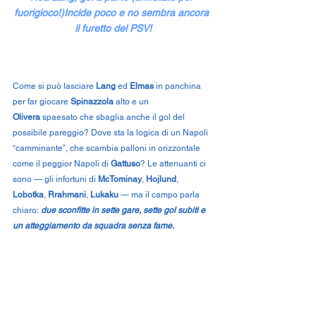
fuorigioco!)Incide poco e no sembra ancora 
il furetto del PSV!
Come si può lasciare 
Lang
 ed 
Elmas
 in panchina 
per far giocare 
Spinazzola
 alto e un 
Olivera
 spaesato che sbaglia anche il gol del 
possibile pareggio? Dove sta la logica di un Napoli 
“camminante”, che scambia palloni in orizzontale 
come il peggior Napoli di 
Gattuso
? Le attenuanti ci 
sono — gli infortuni di 
McTominay
, 
Hojlund
, 
Lobotka
, 
Rrahmani
, 
Lukaku
 — ma il campo parla 
chiaro:
 due sconfitte in sette gare, sette gol subiti e 
un atteggiamento da squadra senza fame.