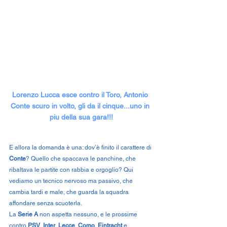
Lorenzo Lucca esce contro il Toro, Antonio 
Conte scuro in volto, gli da il cinque...uno in 
piu della sua gara!!!
E allora la domanda è una: dov’è finito il carattere di 
Conte
? Quello che spaccava le panchine, che 
ribaltava le partite con rabbia e orgoglio? Qui 
vediamo un tecnico nervoso ma passivo, che 
cambia tardi e male, che guarda la squadra 
affondare senza scuoterla.
La 
Serie A
 non aspetta nessuno, e le prossime 
contro 
PSV
, 
Inter
, 
Lecce
, 
Como
, 
Eintracht
 e 