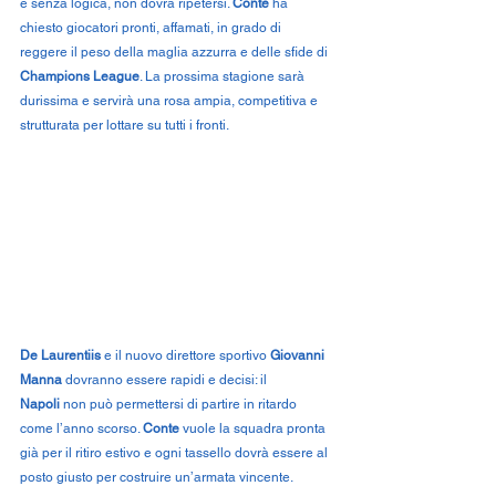
e senza logica, non dovrà ripetersi. 
Conte
 ha 
chiesto giocatori pronti, affamati, in grado di 
reggere il peso della maglia azzurra e delle sfide di 
Champions League
. La prossima stagione sarà 
durissima e servirà una rosa ampia, competitiva e 
strutturata per lottare su tutti i fronti.
De Laurentiis
 e il nuovo direttore sportivo 
Giovanni 
Manna
 dovranno essere rapidi e decisi: il 
Napoli
 non può permettersi di partire in ritardo 
come l’anno scorso. 
Conte
 vuole la squadra pronta 
già per il ritiro estivo e ogni tassello dovrà essere al 
posto giusto per costruire un’armata vincente.