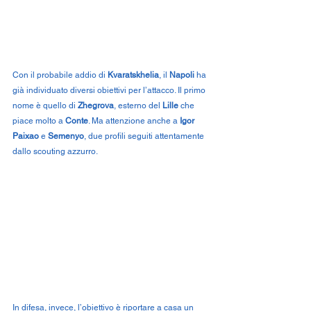
Con il probabile addio di 
Kvaratskhelia
, il 
Napoli
 ha 
già individuato diversi obiettivi per l’attacco. Il primo 
nome è quello di 
Zhegrova
, esterno del 
Lille
 che 
piace molto a 
Conte
. Ma attenzione anche a 
Igor 
Paixao
 e 
Semenyo
, due profili seguiti attentamente 
dallo scouting azzurro.
In difesa, invece, l’obiettivo è riportare a casa un 