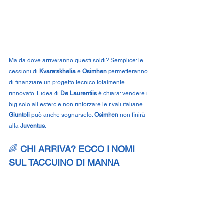
Ma da dove arriveranno questi soldi? Semplice: le 
cessioni di 
Kvaratskhelia
 e 
Osimhen
 permetteranno 
di finanziare un progetto tecnico totalmente 
rinnovato. L’idea di 
De Laurentiis
 è chiara: vendere i 
big solo all’estero e non rinforzare le rivali italiane. 
Giuntoli
 può anche sognarselo: 
Osimhen
 non finirà 
alla 
Juventus
.
🌈 
CHI ARRIVA? ECCO I NOMI 
SUL TACCUINO DI MANNA