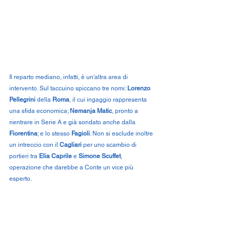
Il reparto mediano, infatti, è un'altra area di 
intervento. Sul taccuino spiccano tre nomi: 
Lorenzo 
Pellegrini
 della 
Roma
, il cui ingaggio rappresenta 
una sfida economica; 
Nemanja Matic
, pronto a 
rientrare in Serie A e già sondato anche dalla 
Fiorentina
; e lo stesso 
Fagioli
. Non si esclude inoltre 
un intreccio con il 
Cagliari
 per uno scambio di 
portieri tra 
Elia Caprile
 e 
Simone Scuffet
, 
operazione che darebbe a Conte un vice più 
esperto.