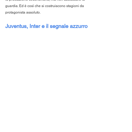
guardia. Ed è così che si costruiscono stagioni da 
protagonista assoluto.
Juventus, Inter e il segnale azzurro
JUVE E INTER SULLO SFONDO...MA 
CONTE PREFERISCE RIDERE!!!!
Il campionato ha già due avversarie dichiarate: 
Juventus
 e 
Inter
. La prima lancia segnali di solidità, 