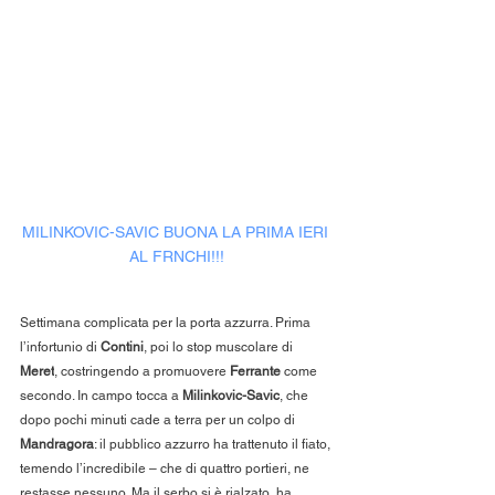
MILINKOVIC-SAVIC BUONA LA PRIMA IERI 
AL FRNCHI!!!
Settimana complicata per la porta azzurra. Prima 
l’infortunio di 
Contini
, poi lo stop muscolare di 
Meret
, costringendo a promuovere 
Ferrante
 come 
secondo. In campo tocca a 
Milinkovic-Savic
, che 
dopo pochi minuti cade a terra per un colpo di 
Mandragora
: il pubblico azzurro ha trattenuto il fiato, 
temendo l’incredibile – che di quattro portieri, ne 
restasse nessuno. Ma il serbo si è rialzato, ha 