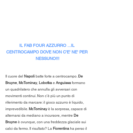
IL FAB FOUR AZZURRO ...IL 
CENTROCAMPO DOVE NON C'E' NE' PER 
NESSUNO!!!
Il cuore del 
Napoli
 batte forte a centrocampo. 
De 
Bruyne
, 
McTominay
, 
Lobotka
 e 
Anguissa
 formano 
un quadrilatero che annulla gli avversari con 
movimenti continui. Non c’è più un punto di 
riferimento da marcare: il gioco azzurro è liquido, 
imprevedibile. 
McTominay
 è la sorpresa, capace di 
alternarsi da mediano a incursore, mentre 
De 
Bruyne
 è ovunque, con una freddezza glaciale sui 
calci da fermo. Il risultato? La 
Fiorentina
 ha perso il 