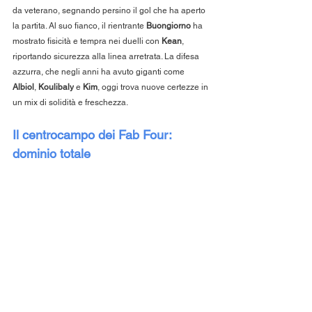
da veterano, segnando persino il gol che ha aperto 
la partita. Al suo fianco, il rientrante 
Buongiorno
 ha 
mostrato fisicità e tempra nei duelli con 
Kean
, 
riportando sicurezza alla linea arretrata. La difesa 
azzurra, che negli anni ha avuto giganti come 
Albiol
, 
Koulibaly
 e 
Kim
, oggi trova nuove certezze in 
un mix di solidità e freschezza.
Il centrocampo dei Fab Four: 
dominio totale