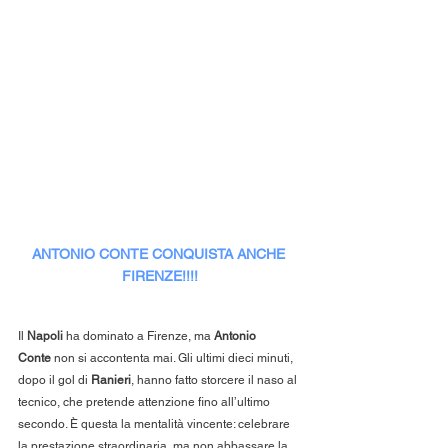
ANTONIO CONTE CONQUISTA ANCHE 
FIRENZE!!!!
Il 
Napoli
 ha dominato a Firenze, ma 
Antonio 
Conte
 non si accontenta mai. Gli ultimi dieci minuti, 
dopo il gol di 
Ranieri
, hanno fatto storcere il naso al 
tecnico, che pretende attenzione fino all’ultimo 
secondo. È questa la mentalità vincente: celebrare 
la prestazione straordinaria, ma non abbassare la 