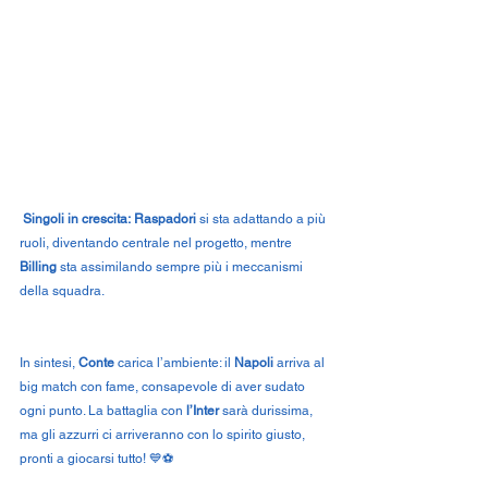
Singoli in crescita:
Raspadori
 si sta adattando a più 
ruoli, diventando centrale nel progetto, mentre 
Billing
 sta assimilando sempre più i meccanismi 
della squadra.
In sintesi, 
Conte 
carica l’ambiente: il 
Napoli 
arriva al 
big match con fame, consapevole di aver sudato 
ogni punto. La battaglia con 
l’Inter 
sarà durissima, 
ma gli azzurri ci arriveranno con lo spirito giusto, 
pronti a giocarsi tutto! 💙⚽