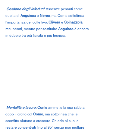
Gestione degli infortuni
:
 Assenze pesanti come 
quella di 
Anguissa
 e 
Neres
, ma Conte sottolinea 
l’importanza del collettivo. 
Olivera
 e 
Spinazzola
recuperati, mentre per sostituire 
Anguissa 
è ancora 
in dubbio tra più fisicità o più tecnica.
Mentalità e lavoro:
Conte 
ammette la sua rabbia 
dopo il crollo col 
Como
, ma sottolinea che le 
sconfitte aiutano a crescere. Chiede ai suoi di 
restare concentrati fino al 95', senza mai mollare.