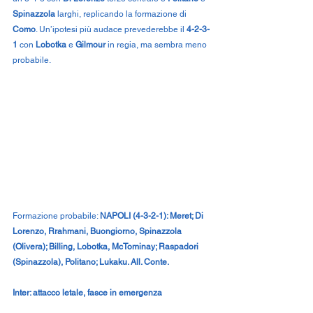
Spinazzola
 larghi, replicando la formazione di 
Como
. Un’ipotesi più audace prevederebbe il 
4-2-3-
1 
con 
Lobotka
 e 
Gilmour
 in regia, ma sembra meno 
probabile.
Formazione probabile: 
NAPOLI (4-3-2-1): Meret; Di 
Lorenzo, Rrahmani, Buongiorno, Spinazzola 
(Olivera); Billing, Lobotka, McTominay; Raspadori 
(Spinazzola), Politano; Lukaku. All. Conte.
Inter: attacco letale, fasce in emergenza