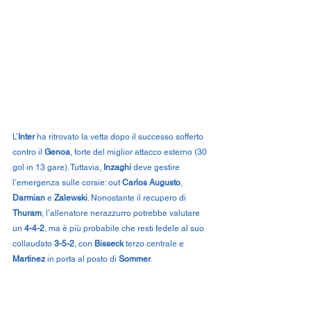
L’
Inter
 ha ritrovato la vetta dopo il successo sofferto 
contro il 
Genoa
, forte del miglior attacco esterno (30 
gol in 13 gare). Tuttavia, 
Inzaghi
 deve gestire 
l’emergenza sulle corsie: out 
Carlos Augusto
, 
Darmian
 e 
Zalewski
. Nonostante il recupero di 
Thuram
, l’allenatore nerazzurro potrebbe valutare 
un 
4-4-2
, ma è più probabile che resti fedele al suo 
collaudato 
3-5-2
, con 
Bisseck
 terzo centrale e 
Martinez
 in porta al posto di 
Sommer
.