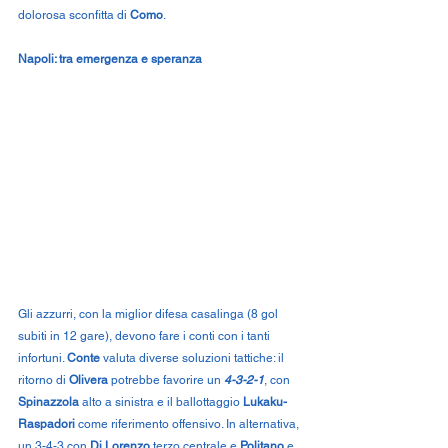
dolorosa sconfitta di 
Como
.
Napoli: tra emergenza e speranza
Gli azzurri, con la miglior difesa casalinga (8 gol 
subiti in 12 gare), devono fare i conti con i tanti 
infortuni. 
Conte
 valuta diverse soluzioni tattiche: il 
ritorno di 
Olivera
 potrebbe favorire un 
4-3-2-1
, con 
Spinazzola
 alto a sinistra e il ballottaggio 
Lukaku-
Raspadori
 come riferimento offensivo. In alternativa, 
un 3-4-3 con 
Di Lorenzo
 terzo centrale e 
Politano
 e 