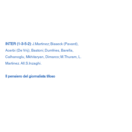
INTER (1-3-5-2)
: J.Martinez; Bisseck (Pavard), 
Acerbi (De Vrij), Bastoni; Dumfries, Barella, 
Calhanoglu, Mkhitaryan, Dimarco; M.Thuram, L. 
Martinez. All.S.Inzaghi.
Il pensiero del giornalista tifoso