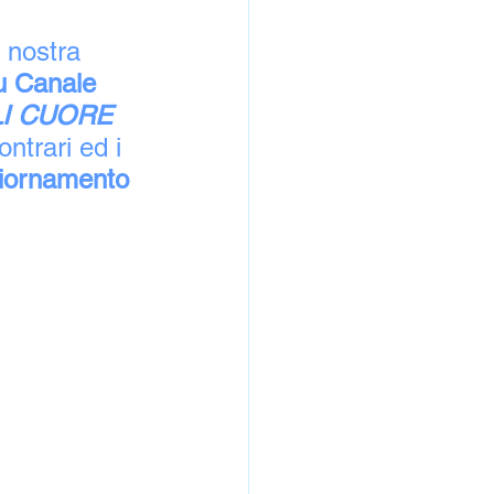
a nostra 
u Canale 
I CUORE 
ontrari ed i 
ggiornamento 