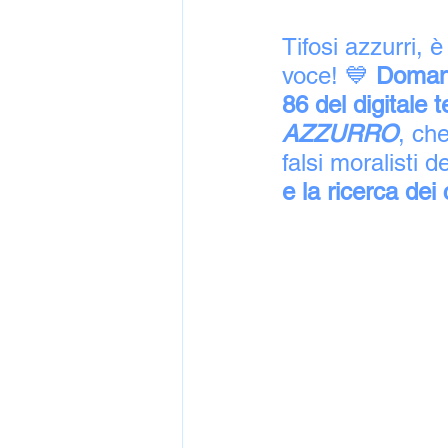
Tifosi azzurri, è
voce! 💙 
Doman
86 del digitale t
AZZURRO
, che
falsi moralisti de
e la ricerca dei