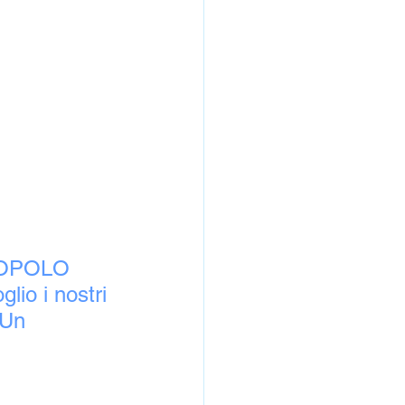
POPOLO 
lio i nostri 
 Un 