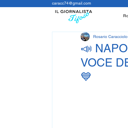
caracc74@gmail.com
Ro
Rosario Caracciolo
📣 NAPO
VOCE DE
💙