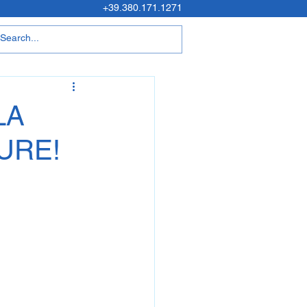
+39.380.171.1271
LA
URE!