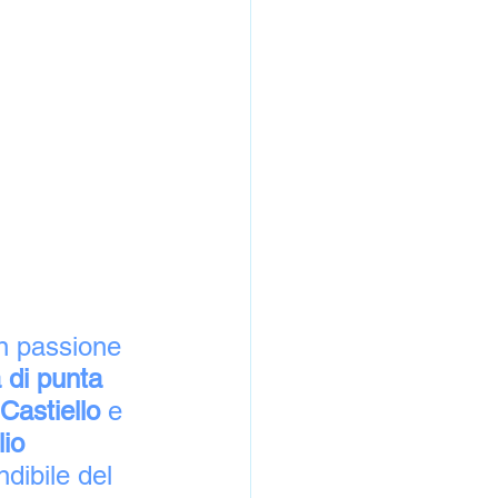
con passione 
 di punta 
 Castiello
 e 
io 
ndibile del 