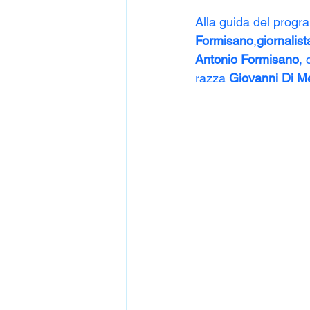
Alla guida del progr
Formisano
,
giornalis
Antonio Formisano
, 
razza 
Giovanni Di Me