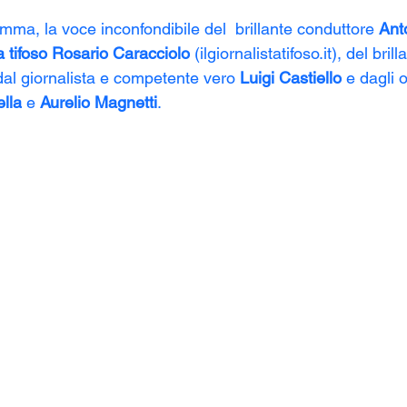
amma, la voce inconfondibile del 
 brillante conduttore 
Ant
ta tifoso Rosario Caracciolo
 (
ilgiornalistatifoso.it
), del bril
dal giornalista e competente vero 
Luigi Castiello
 e dagli o
lla
 e 
Aurelio Magnetti
.