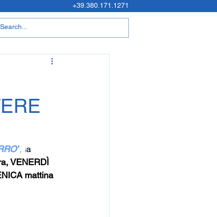
+39.380.171.1271
TERE
RRO”
, l
a 
ra, VENERDÌ 
ENICA mattina 