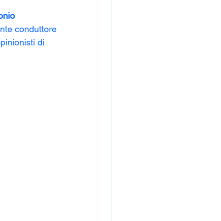
onio 
lante conduttore 
pinionisti di 