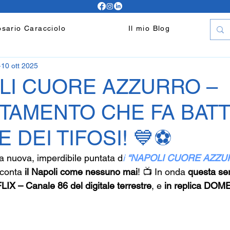
sario Caracciolo
Il mio Blog
10 ott 2025
LI CUORE AZZURRO –
NTAMENTO CHE FA BAT
 DEI TIFOSI! 💙⚽️
na nuova, imperdibile puntata d
i 
“NAPOLI CUORE AZZU
conta 
il Napoli come nessuno mai
! 📺 In onda 
questa se
IX – Canale 86 del digitale terrestre
, e 
in replica DOM