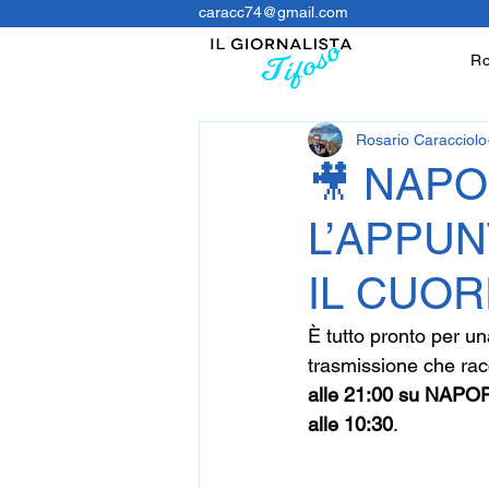
caracc74@gmail.com
Ro
Rosario Caracciolo
🎥 NAPO
L’APPU
IL CUORE
È tutto pronto per u
trasmissione che rac
alle 21:00 su NAPOFL
alle 10:30
.