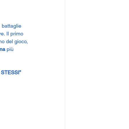
 battaglie 
. Il primo 
no del gioco, 
ma
 più 
 STESSI”