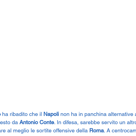
o
 ha ribadito che il 
Napoli
 non ha in panchina alternative
iesto da 
Antonio Conte
. In difesa, sarebbe servito un altr
re al meglio le sortite offensive della 
Roma
. A centrocam