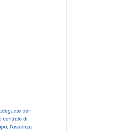
 adeguate per 
o centrale di 
po, l’assenza 