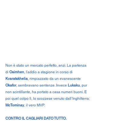
Non è stato un mercato perfetto, anzi. La partenza 
di 
Osimhen
, l'addio a stagione in corso di 
Kvaratskhelia
, rimpiazzato da un evanescente 
Okafor
, sembravano sentenze. Invece 
Lukaku
, pur 
non scintillante, ha portato a casa numeri buoni. E 
poi quel colpo lì, lo scozzese venuto dall’Inghilterra: 
McTominay
, il vero MVP.
CONTRO IL CAGLIARI DATO TUTTO.