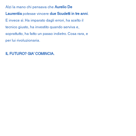
Alzi la mano chi pensava che 
Aurelio De 
Laurentiis
 potesse vincere 
due Scudetti in tre anni
. 
E invece sì. Ha imparato dagli errori, ha scelto il 
tecnico giusto, ha investito quando serviva e, 
soprattutto, ha fatto un passo indietro. Cosa rara, e 
per lui rivoluzionaria.
IL FUTURO? GIA’ COMINCIA.
Che 
Conte
 resti o meno – e speriamo di sì – 
Napoli
 ha adesso una struttura da top club. C’è 
fame, c’è disponibilità economica, e soprattutto una 