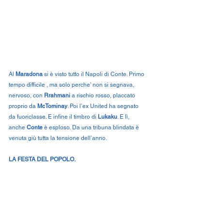
Al
Maradona 
si è visto tutto il Napoli di Conte. Primo 
tempo difficile , ma solo perche’ non si segnava, 
nervoso, con 
Rrahmani
 a rischio rosso, placcato 
proprio da 
McTominay
. Poi l’ex United ha segnato 
da fuoriclasse. E infine il timbro di 
Lukaku
. E lì, 
anche 
Conte
 è esploso. Da una tribuna blindata è 
venuta giù tutta la tensione dell’anno.
LA FESTA DEL POPOLO.