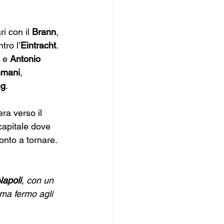
i con il 
Brann
, 
ntro l’
Eintracht
. 
 e 
Antonio 
hmani
, 
ng
.
era verso il 
 capitale dove 
onto a tornare. 
Napoli
, con un 
ema fermo agli 