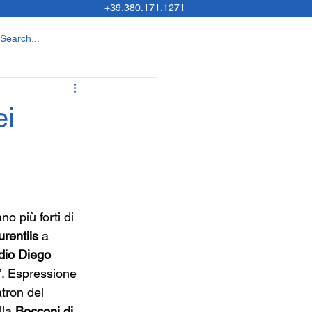
+39.380.171.1271
ei
no più forti di 
rentiis
 a 
dio Diego 
”. Espressione 
tron del 
lla 
Bocconi di 