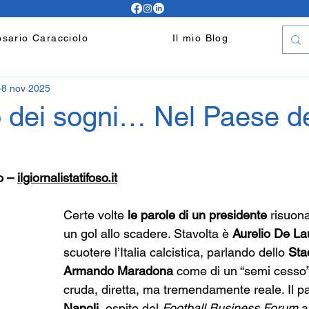
sario Caracciolo
Il mio Blog
8 nov 2025
o dei sogni… Nel Paese d
o – 
ilgiornalistatifoso.it
Certe volte 
le parole di un presidente
 risuona
un gol allo scadere. Stavolta è 
Aurelio De Lau
scuotere l’Italia calcistica, parlando dello 
Sta
Armando Maradona
 come di un “semi cesso
cruda, diretta, ma tremendamente reale. Il pa
Napoli
, ospite del 
Football Business Forum
 a