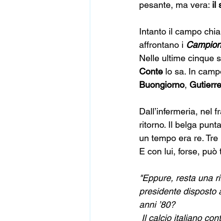
pesante, ma vera: 
il
Intanto il campo chi
affrontano i 
Campioni 
Nelle ultime cinque s
Conte
 lo sa. In campo
Buongiorno
, 
Gutierr
Dall’infermeria, nel 
ritorno. Il belga punta
un tempo era re. Tre 
E con lui, forse, può
"Eppure, resta una r
presidente disposto a
anni ’80?
 Il calcio italiano c