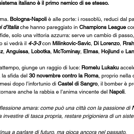
 sistema italiano è il primo nemico di se stesso.
ama. 
Bologna-Napoli
 è alle porte: i rossoblù, reduci dal par
d’Italia
 che hanno pareggiato in 
Champions League
 co
fide, solo una vittoria azzurra: serve un cambio di passo,
 si vedrà il 
4-3-3 
con 
Milinkovic-Savic
, 
Di Lorenzo
, 
Rra
ez
, 
Anguissa
, 
Lobotka
, 
McTominay
, 
Elmas
, 
Hojlund
 e 
La
frattempo, giunge un raggio di luce: 
Romelu Lukaku
 accel
 la sfida del 
30 novembre contro la Roma
, proprio nella
mesi dopo l’infortunio di 
Castel di Sangro
, il bomber è pr
 tornare anche la rabbia e l’anima vincente del 
Napoli
.
iflessione amara: come può una città con la passione di 
 investire di tasca propria, restare prigioniera di un sist
ontinua a parlare di futuro, ma gioca ancora nel passato.