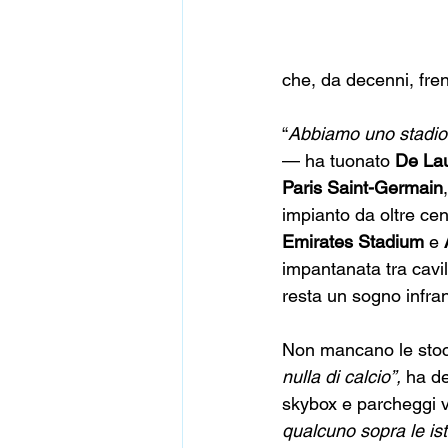
che, da decenni, fren
“
Abbiamo uno stadio v
— ha tuonato 
De Lau
Paris Saint-Germain
impianto da oltre cen
Emirates Stadium
 e 
impantanata tra cavill
resta un sogno infran
Non mancano le stocc
nulla di calcio”, 
ha de
skybox e parcheggi v
qualcuno sopra le ist