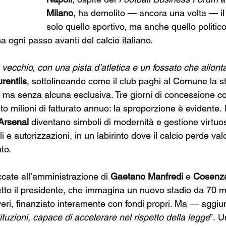
Milano
, ha demolito — ancora una volta — il
solo quello sportivo, ma anche quello politico
a ogni passo avanti del calcio italiano.
ecchio, con una pista d’atletica e un fossato che allonta
rentiis
, sottolineando come il club paghi al Comune la st
, ma senza alcuna esclusiva. Tre giorni di concessione co
to milioni di fatturato annuo: la sproporzione è evidente.
Arsenal
 diventano simboli di modernità e gestione virtuo
i e autorizzazioni, in un labirinto dove il calcio perde valo
to.
ate all’amministrazione di 
Gaetano Manfredi
 e 
Cosenz
tto il presidente, che immagina un nuovo stadio da 70 mi
eri, finanziato interamente con fondi propri. Ma — aggi
ituzioni, capace di accelerare nel rispetto della legge
”. 