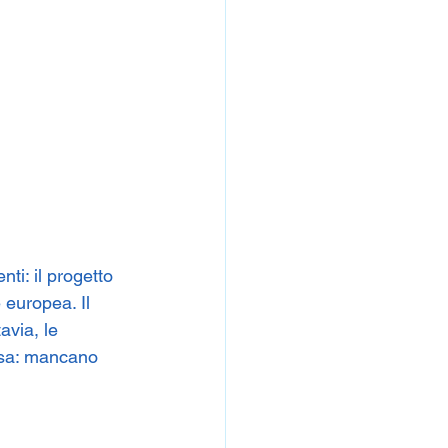
ti: il progetto 
 europea. Il 
avia, le 
osa: mancano 