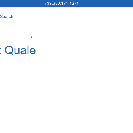
+39.380.171.1271
: Quale