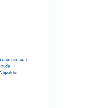
o
 a colpire con 
ito da 
Napoli
 ha 