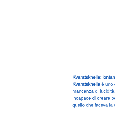
Kvaratskhelia: lonta
Kvaratskhelia
 è uno 
mancanza di lucidità
incapace di creare pe
quello che faceva la