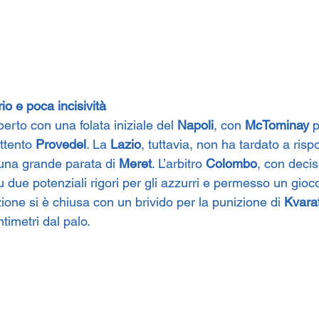
io e poca incisività
erto con una folata iniziale del 
Napoli
, con 
McTominay
 
ttento 
Provedel
. La 
Lazio
, tuttavia, non ha tardato a ris
una grande parata di 
Meret
. L’arbitro 
Colombo
, con decisi
u due potenziali rigori per gli azzurri e permesso un gioc
zione si è chiusa con un brivido per la punizione di 
Kvara
timetri dal palo.