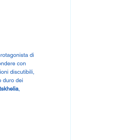
protagonista di 
pondere con 
oni discutibili, 
o duro dei 
tskhelia
, 