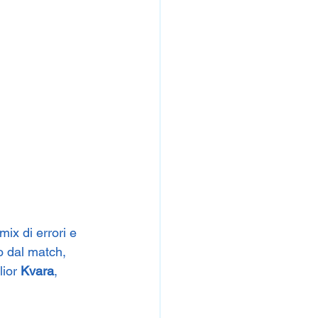
ix di errori e 
o dal match, 
ior 
Kvara
, 