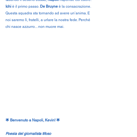
Ichi
 è il primo passo. 
De Bruyne
 è la consacrazione. 
Questa squadra sta tornando ad avere un’anima. E 
noi saremo lì, fratelli, a urlare la nostra fede. Perché 
chi nasce azzurro... non muore mai.
🌟 Benvenuto a Napoli, Kevin! 🌟
Poesia del giornalista tifoso