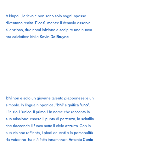
A Napoli, le favole non sono solo sogni: spesso 
diventano realtà. E così, mentre il Vesuvio osserva 
silenzioso, due nomi iniziano a scolpire una nuova 
era calcistica: 
Ichi
 e 
Kevin De Bruyne
.
Ichi
 non è solo un giovane talento giapponese: è un 
simbolo. In lingua nipponica, "
Ichi
" significa 
"uno"
. 
L'inizio. L'unico. Il primo. Un nome che racconta la 
sua missione: essere il punto di partenza, la scintilla 
che riaccende il fuoco sotto il cielo azzurro. Con la 
sua visione raffinata, i piedi educati e la personalità 
da veterano, ha già fatto innamorare 
Antonio Conte
, 