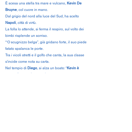
È scesa una stella tra mare e vulcano, 
Kevin De 
Bruyne
, col cuore in mano.
Dal grigio del nord alla luce del Sud, ha scelto 
Napoli
, città di virtù.
La folla lo attende, si ferma il respiro, sul volto dei 
bimbi risplende un sorriso.
“‘O scugnizzo belga”, già gridano forte, il suo piede 
fatato spalanca le porte.
Tra i vicoli stretti e il golfo che canta, la sua classe 
s'incide come nota su carta.
Nel tempio di 
Diego
, si alza un boato: “
Kevin è 
nostro, il sogno è tornato!
”
Portaci in alto, cavaliere elegante, con passaggi di 
seta e visione brillante.
Siamo popolo, cuore, passione infinita,e tu sei la 
luce che accende la vita.