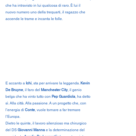
che ha intravisto in lui qualcosa di raro. È lui il 
nuovo numero uno della trequarti, il ragazzo che 
accende le trame e incanta le folle.
E accanto a 
Ichi
, sta per arrivare la leggenda. 
Kevin 
De Bruyne
, il faro del 
Manchester City
, il genio 
belga che ha vinto tutto con 
Pep Guardiola
, ha detto 
sì. Alla città. Alla passione. A un progetto che, con 
l’energia di 
Conte
, vuole tornare a far tremare 
l’Europa.
Dietro le quinte, il lavoro silenzioso ma chirurgico 
del DS 
Giovanni Manna
 e la determinazione del 