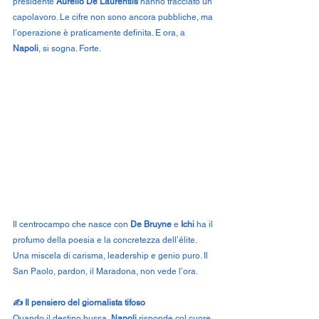
presidente 
Aurelio De Laurentiis
 hanno tracciato un 
capolavoro. Le cifre non sono ancora pubbliche, ma 
l’operazione è praticamente definita. E ora, a 
Napoli
, si sogna. Forte.
Il centrocampo che nasce con 
De Bruyne
 e 
Ichi
 ha il 
profumo della poesia e la concretezza dell’élite. 
Una miscela di carisma, leadership e genio puro. Il 
San Paolo, pardon, il Maradona, non vede l’ora.
✍️ Il pensiero del giornalista tifoso
Quando il destino bussa, 
Napoli
 risponde col cuore. 