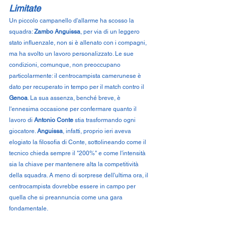
Limitate
Un piccolo campanello d'allarme ha scosso la 
squadra: 
Zambo Anguissa
, per via di un leggero 
stato influenzale, non si è allenato con i compagni, 
ma ha svolto un lavoro personalizzato. Le sue 
condizioni, comunque, non preoccupano 
particolarmente: il centrocampista camerunese è 
dato per recuperato in tempo per il match contro il 
Genoa
. La sua assenza, benché breve, è 
l'ennesima occasione per confermare quanto il 
lavoro di 
Antonio Conte
 stia trasformando ogni 
giocatore. 
Anguissa
, infatti, proprio ieri aveva 
elogiato la filosofia di Conte, sottolineando come il 
tecnico chieda sempre il "200%" e come l'intensità 
sia la chiave per mantenere alta la competitività 
della squadra. A meno di sorprese dell'ultima ora, il 
centrocampista dovrebbe essere in campo per 
quella che si preannuncia come una gara 
fondamentale.