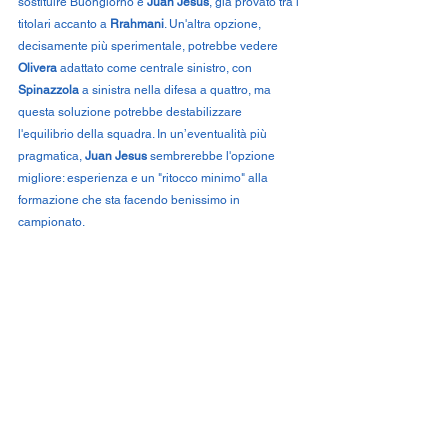
sostituire Buongiorno è 
Juan Jesus
, già provato tra i 
titolari accanto a 
Rrahmani
. Un'altra opzione, 
decisamente più sperimentale, potrebbe vedere 
Olivera
 adattato come centrale sinistro, con 
Spinazzola
 a sinistra nella difesa a quattro, ma 
questa soluzione potrebbe destabilizzare 
l'equilibrio della squadra. In un’eventualità più 
pragmatica, 
Juan Jesus
 sembrerebbe l'opzione 
migliore: esperienza e un "ritocco minimo" alla 
formazione che sta facendo benissimo in 
campionato.