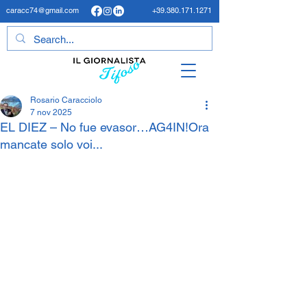
caracc74@gmail.com
+39.380.171.1271
Rosario Caracciolo
7 nov 2025
EL DIEZ – No fue evasor…AG4IN!Ora
mancate solo voi...