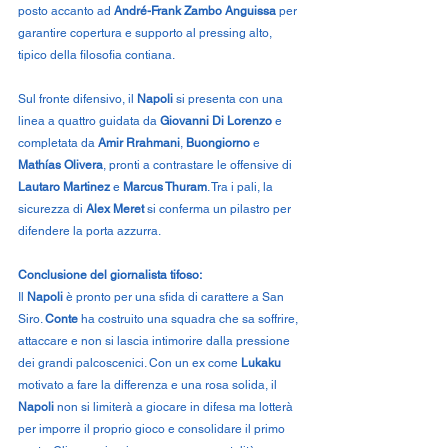
posto accanto ad 
André-Frank Zambo Anguissa
 per 
garantire copertura e supporto al pressing alto, 
tipico della filosofia contiana.
Sul fronte difensivo, il 
Napoli
 si presenta con una 
linea a quattro guidata da 
Giovanni Di Lorenzo
 e 
completata da 
Amir Rrahmani
, 
Buongiorno
 e 
Mathías Olivera
, pronti a contrastare le offensive di 
Lautaro Martinez
 e 
Marcus Thuram
. Tra i pali, la 
sicurezza di 
Alex Meret
 si conferma un pilastro per 
difendere la porta azzurra.
Conclusione del giornalista tifoso:
Il 
Napoli
 è pronto per una sfida di carattere a San 
Siro. 
Conte
 ha costruito una squadra che sa soffrire, 
attaccare e non si lascia intimorire dalla pressione 
dei grandi palcoscenici. Con un ex come 
Lukaku
motivato a fare la differenza e una rosa solida, il 
Napoli
 non si limiterà a giocare in difesa ma lotterà 
per imporre il proprio gioco e consolidare il primo 