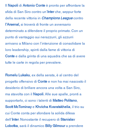
Il 
Napoli
 di 
Antonio Conte
 è pronto per affrontare la 
sfida di San Siro contro un’
Inter
 che, seppur forte 
della recente vittoria in 
Champions League
 contro 
l’Arsenal,
 si troverà di fronte un avversario 
determinato a difendere il proprio primato. Con un 
punto di vantaggio sui nerazzurri, gli azzurri 
arrivano a Milano con l’intenzione di consolidare la 
loro leadership, spinti dalla fame di vittoria di 
Conte
 e dalla grinta di una squadra che sa di avere 
tutte le carte in regola per prevalere.
Romelu Lukaku
, ex della serata, è al centro del 
progetto offensivo di 
Conte
 e non ha mai nascosto il 
desiderio di brillare ancora una volta a San Siro, 
ma stavolta con il 
Napoli
. Alle sue spalle, pronti a 
supportarlo, ci sono i talenti di 
Matteo Politano
, 
Scott McTominay
 e 
Khvicha Kvaratskhelia
, il trio su 
cui Conte conta per sfondare la solida difesa 
dell’
Inter
. Nonostante il recupero di 
Stanislav 
Lobotka
, sarà il dinamico 
Billy Gilmour
 a prendere 