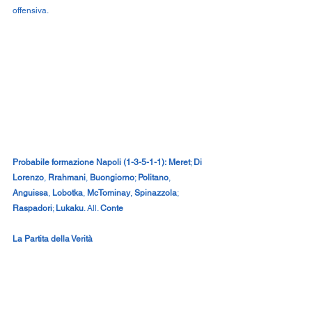
offensiva.
Probabile formazione Napoli (1-3-5-1-1):
Meret
; 
Di 
Lorenzo
, 
Rrahmani
, 
Buongiorno
; 
Politano
, 
Anguissa
, 
Lobotka
, 
McTominay
, 
Spinazzola
; 
Raspadori
; 
Lukaku
. All. 
Conte
La Partita della Verità