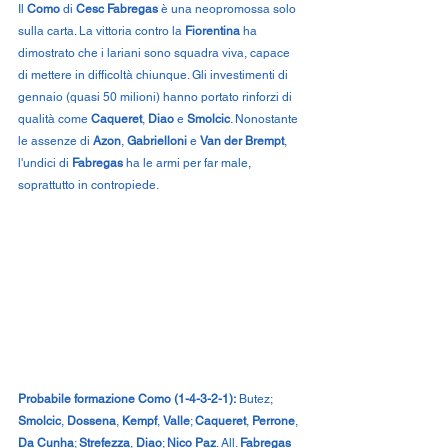
Il 
Como
 di 
Cesc Fabregas
 è una neopromossa solo 
sulla carta. La vittoria contro la 
Fiorentina
 ha 
dimostrato che i lariani sono squadra viva, capace 
di mettere in difficoltà chiunque. Gli investimenti di 
gennaio (quasi 50 milioni) hanno portato rinforzi di 
qualità come 
Caqueret
, 
Diao
 e 
Smolcic
. Nonostante 
le assenze di 
Azon
, 
Gabrielloni
 e 
Van der Brempt
, 
l'undici di 
Fabregas
 ha le armi per far male, 
soprattutto in contropiede.
Probabile formazione Como (1-4-3-2-1):
 Butez; 
Smolcic
, 
Dossena
, 
Kempf
, 
Valle
; 
Caqueret
, 
Perrone
, 
Da Cunha
; 
Strefezza
, 
Diao
; 
Nico Paz
. All. 
Fabregas