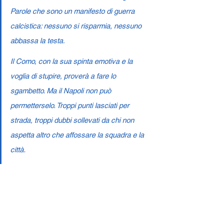
Parole che sono un manifesto di guerra 
calcistica: nessuno si risparmia, nessuno 
abbassa la testa.
Il Como, con la sua spinta emotiva e la 
voglia di stupire, proverà a fare lo 
sgambetto. Ma il Napoli non può 
permetterselo. Troppi punti lasciati per 
strada, troppi dubbi sollevati da chi non 
aspetta altro che affossare la squadra e la 
città.
E qui entra in gioco l'anima del tifoso. Non 
possiamo accettare un atteggiamento 
dimesso. Vogliamo vedere il fuoco negli 
occhi di chi scende in campo, la voglia di 