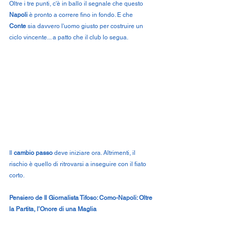
Oltre i tre punti, c'è in ballo il segnale che questo 
Napoli
 è pronto a correre fino in fondo. E che 
Conte
 sia davvero l'uomo giusto per costruire un 
ciclo vincente... a patto che il club lo segua.
Il 
cambio passo
 deve iniziare ora. Altrimenti, il 
rischio è quello di ritrovarsi a inseguire con il fiato 
corto.
Pensiero de Il Giornalista Tifoso: Como-Napoli: Oltre 
la Partita, l’Onore di una Maglia