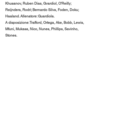
Khusanov, Ruben Dias, Gvardiol, O'Reilly; 
Reijnders, Rodri; Bernardo Silva, Foden, Doku; 
Haaland. Allenatore: Guardiola. 
A disposizione: Trafford, Ortega, Ake, Bobb, Lewis, 
Mfuni, Mukasa, Nico, Nunes, Phillips, Savinho, 
Stones. 
NAPOLI (4-4-2): Milinkovic-Savic; Di Lorenzo, 
Beukema, Buongiorno, Olivera; Politano, Anguissa, 
Lobotka, McTominay; De Bruyne, Hojlund. 