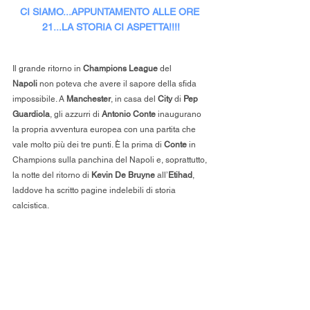
CI SIAMO...APPUNTAMENTO ALLE ORE 
21...LA STORIA CI ASPETTA!!!!
Il grande ritorno in 
Champions League
 del 
Napoli
 non poteva che avere il sapore della sfida 
impossibile. A 
Manchester
, in casa del 
City
 di 
Pep 
Guardiola
, gli azzurri di 
Antonio Conte
 inaugurano 
la propria avventura europea con una partita che 
vale molto più dei tre punti. È la prima di 
Conte
 in 
Champions sulla panchina del Napoli e, soprattutto, 
la notte del ritorno di 
Kevin De Bruyne
 all’
Etihad
, 
laddove ha scritto pagine indelebili di storia 
calcistica.