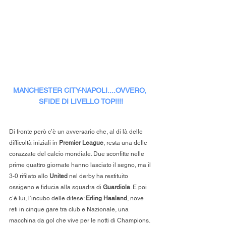
MANCHESTER CITY-NAPOLI....OVVERO, 
SFIDE DI LIVELLO TOP!!!!
Di fronte però c’è un avversario che, al di là delle 
difficoltà iniziali in 
Premier League
, resta una delle 
corazzate del calcio mondiale. Due sconfitte nelle 
prime quattro giornate hanno lasciato il segno, ma il 
3-0 rifilato allo 
United
 nel derby ha restituito 
ossigeno e fiducia alla squadra di 
Guardiola
. E poi 
c’è lui, l’incubo delle difese: 
Erling Haaland
, nove 
reti in cinque gare tra club e Nazionale, una 
macchina da gol che vive per le notti di Champions.