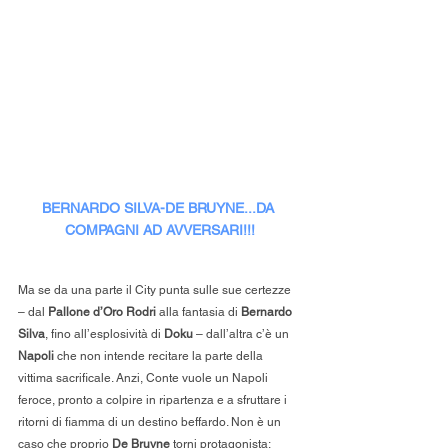
BERNARDO SILVA-DE BRUYNE...DA 
COMPAGNI AD AVVERSARI!!!
Ma se da una parte il City punta sulle sue certezze 
– dal 
Pallone d’Oro Rodri
 alla fantasia di 
Bernardo 
Silva
, fino all’esplosività di 
Doku
 – dall’altra c’è un 
Napoli
 che non intende recitare la parte della 
vittima sacrificale. Anzi, Conte vuole un Napoli 
feroce, pronto a colpire in ripartenza e a sfruttare i 
ritorni di fiamma di un destino beffardo. Non è un 
caso che proprio 
De Bruyne
 torni protagonista: 