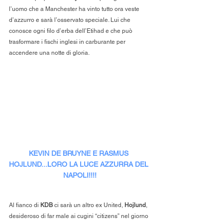
l’uomo che a Manchester ha vinto tutto ora veste 
d’azzurro e sarà l’osservato speciale. Lui che 
conosce ogni filo d’erba dell’Etihad e che può 
trasformare i fischi inglesi in carburante per 
accendere una notte di gloria.
KEVIN DE BRUYNE E RASMUS 
HOJLUND...LORO LA LUCE AZZURRA DEL 
NAPOLI!!!!
Al fianco di
 KDB
 ci sarà un altro ex United, 
Hojlund
, 
desideroso di far male ai cugini “citizens” nel giorno 