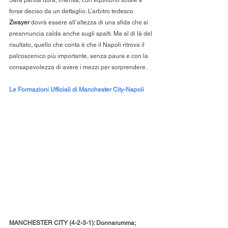
Sarà partita dura, intensa, con equilibrio sottile e 
forse deciso da un dettaglio. L’arbitro tedesco 
Zwayer
 dovrà essere all’altezza di una sfida che si 
preannuncia calda anche sugli spalti. Ma al di là del 
risultato, quello che conta è che il Napoli ritrova il 
palcoscenico più importante, senza paura e con la 
consapevolezza di avere i mezzi per sorprendere.
Le Formazioni Ufficiali di Manchester City-Napoli
MANCHESTER CITY (4-2-3-1): Donnarumma; 