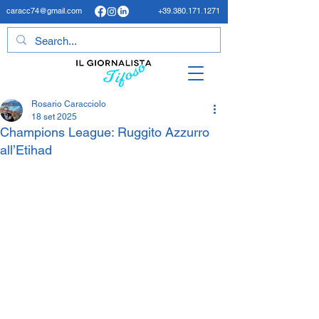
caracc74@gmail.com
+39.380.171.1271
Rosario Caracciolo
18 set 2025
Champions League: Ruggito Azzurro
all’Etihad