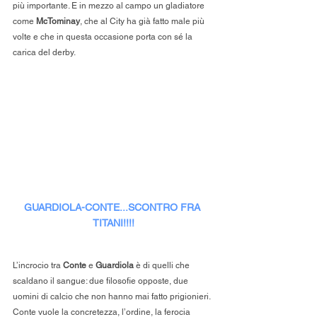
più importante. E in mezzo al campo un gladiatore 
come 
McTominay
, che al City ha già fatto male più 
volte e che in questa occasione porta con sé la 
carica del derby.
GUARDIOLA-CONTE...SCONTRO FRA 
TITANI!!!!
L’incrocio tra 
Conte
 e 
Guardiola
 è di quelli che 
scaldano il sangue: due filosofie opposte, due 
uomini di calcio che non hanno mai fatto prigionieri. 
Conte vuole la concretezza, l’ordine, la ferocia 