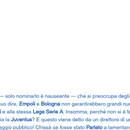
— solo nominarlo è nauseante — che si preoccupa degli a
uo dire, 
Empoli
 e 
Bologna
 non garantirebbero grandi nume
i
 e alla stessa 
Lega Serie A
. Insomma, perché non si è fa
ia la 
Juventus
? E questo viene detto da un direttore di 
ggio pubblico! Chissà se fosse stato 
Parlato
 a lamentars