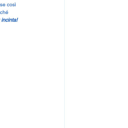
se così 
rché 
incinta!