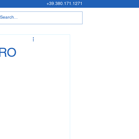
+39.380.171.1271
TRO