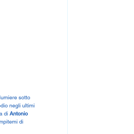
alumiere sotto 
io negli ultimi 
a di 
Antonio 
empitemi di 