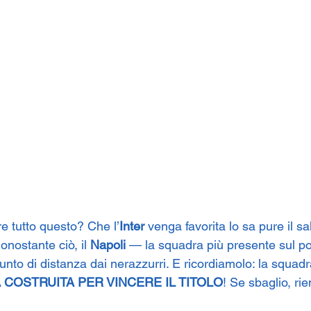
re tutto questo? Che l’
Inter
 venga favorita lo sa pure il s
nonostante ciò, il 
Napoli
 — la squadra più presente sul pod
nto di distanza dai nerazzurri. E ricordiamolo: la squadr
 COSTRUITA PER VINCERE IL TITOLO
! Se sbaglio, ri