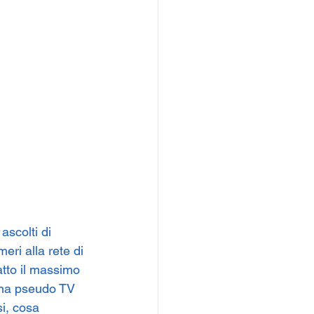
scolti di 
ri alla rete di 
tto il massimo 
una pseudo TV 
i, cosa 