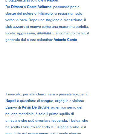
protagonista assoluto è il 
Napoli
.
Da 
Dimaro
 a 
Castel Volturno
, passando per le 
stanze del potere di 
Filmauro
, si respira un solo 
verbo: 
alzarsi
. Dopo una stagione di transizione, il 
club azzurro si muove come una macchina perfetta, 
lucida, aggressiva, 
affamata
. E al comando c’è lui, il 
generale dal cuore salentino: 
Antonio Conte
.
Il mercato, per altri chiacchiera o passatempi, per il 
Napoli
 è questione di sangue, orgoglio e visione. 
L’arrivo di 
Kevin De Bruyne
, autentico genio del 
pallone mondiale, è solo il primo squillo di 
un’estate che può diventare leggenda. Il belga, che 
ha scelto l’azzurro sfidando le lusinghe arabe, è il 
manifesto del nuovo corso: qui si vuole vincere. 