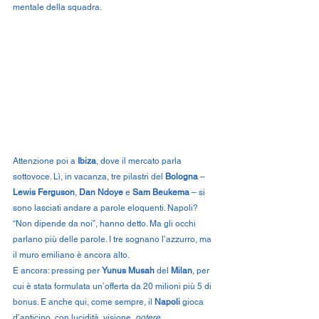
mentale della squadra.
Attenzione poi a 
Ibiza
, dove il mercato parla 
sottovoce. Lì, in vacanza, tre pilastri del 
Bologna
 – 
Lewis Ferguson
, 
Dan Ndoye
 e 
Sam Beukema
 – si 
sono lasciati andare a parole eloquenti. Napoli? 
“Non dipende da noi”, hanno detto. Ma gli occhi 
parlano più delle parole. I tre sognano l’azzurro, ma 
il muro emiliano è ancora alto.
E ancora: pressing per 
Yunus Musah
 del 
Milan
, per 
cui è stata formulata un’offerta da 20 milioni più 5 di 
bonus. E anche qui, come sempre, il 
Napoli
 gioca 
d’anticipo, con lucidità, visione, 
potere
.