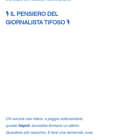
🎙️ 
IL PENSIERO DEL 
GIORNALISTA TIFOSO
 🎙️
Chi ancora osa ridere, o peggio sottovalutare, 
questo 
Napoli
, dovrebbe fermarsi un attimo. 
Guardarsi allo specchio. E farsi una domanda: cosa 
ho capito io di questa città, di questo popolo, di 