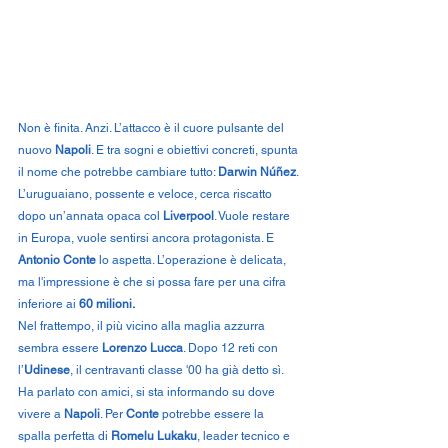
Non è finita. Anzi. L’attacco è il cuore pulsante del 
nuovo 
Napoli
. E tra sogni e obiettivi concreti, spunta 
il nome che potrebbe cambiare tutto: 
Darwin Núñez
. 
L’uruguaiano, possente e veloce, cerca riscatto 
dopo un’annata opaca col 
Liverpool
. Vuole restare 
in Europa, vuole sentirsi ancora protagonista. E 
Antonio Conte
 lo aspetta. L’operazione è delicata, 
ma l'impressione è che si possa fare per una cifra 
inferiore ai 
60 milioni.
Nel frattempo, il più vicino alla maglia azzurra 
sembra essere 
Lorenzo Lucca
. Dopo 12 reti con 
l’
Udinese
, il centravanti classe '00 ha già detto sì. 
Ha parlato con amici, si sta informando su dove 
vivere a 
Napoli
. Per 
Conte
 potrebbe essere la 
spalla perfetta di 
Romelu Lukaku
, leader tecnico e 