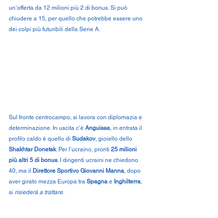
un’offerta da 12 milioni più 2 di bonus. Si può 
chiudere a 15, per quello che potrebbe essere uno 
dei colpi più futuribili della Serie A.
Sul fronte centrocampo, si lavora con diplomazia e 
determinazione. In uscita c’è 
Anguissa
, in entrata il 
profilo caldo è quello di 
Sudakov
, gioiello dello 
Shakhtar Donetsk
. Per l’ucraino, pronti
 25 milioni 
più altri 5 di bonus
. I dirigenti ucraini ne chiedono 
40, ma il 
Direttore Sportivo Giovanni Manna
, dopo 
aver girato mezza Europa tra 
Spagna
 e 
Inghilterra
, 
si 
risiederà a trattare
.