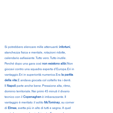
Si potrebbero elencare mille attenuanti: 
infortuni
, 
stanchezza fisica e mentale, rotazioni ridotte, 
calendario asfissiante. Tutto vero. Tutto inutile. 
Perché dopo una gara così 
non esistono alibi
.Non 
giocavi contro una squadra esperta d’Europa.Eri in 
vantaggio.Eri in superiorità numerica.Era 
la partita 
della vita
.E andava giocata col coltello tra i denti.
Il 
Napoli
 parte anche bene. Pressione alta, ritmo, 
dominio territoriale. Nei primi 45 minuti il divario 
tecnico con il 
Copenaghen
 è imbarazzante. Il 
vantaggio è meritato: il solito 
McTominay
, su corner 
di 
Elmas
, svetta più in alto di tutti e segna. A quel 