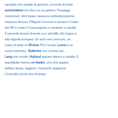
squadra che smette di giocare, convinta di poter 
amministrare
 ciò che non sa gestire. Passaggi 
orizzontali, ritmi bassi, nessuna verticalizzazione, 
nessuna ferocia. Il Napoli rinuncia a cercare il colpo 
del KO e invita il Copenaghen a rientrare in partita.
Il secondo tempo diventa uno schiaffo alla logica e 
alla dignità europea. Un solo vero pericolo, un 
colpo di testa di 
Oliveira
. Poi il vuoto. 
Lucca
 è un 
corpo estraneo, 
Gutierrez
 non crossa mai, 
Lang
 non incide, 
Hojlund
 appare stanco e isolato. E 
soprattutto manca 
un leader
, uno che sappia 
dettare tempi, leggere i momenti, spegnere 
l’incendio prima che divampi.