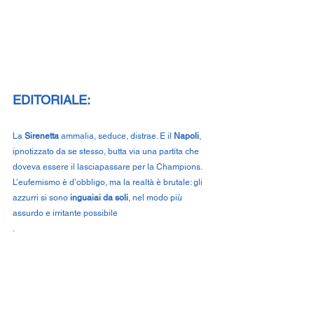
EDITORIALE:
La 
Sirenetta
 ammalia, seduce, distrae. E il 
Napoli
, 
ipnotizzato da se stesso, butta via una partita che 
doveva essere il lasciapassare per la Champions. 
L’eufemismo è d’obbligo, ma la realtà è brutale: gli 
azzurri si sono 
inguaiai da soli
, nel modo più 
assurdo e irritante possibile
.