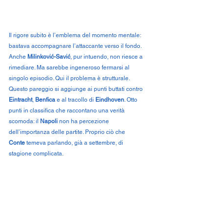
Il rigore subito è l’emblema del momento mentale: 
bastava accompagnare l’attaccante verso il fondo. 
Anche 
Milinković-Savić
, pur intuendo, non riesce a 
rimediare. Ma sarebbe ingeneroso fermarsi al 
singolo episodio. Qui il problema è strutturale.
Questo pareggio si aggiunge ai punti buttati contro 
Eintracht
, 
Benfica
 e al tracollo di 
Eindhoven
. Otto 
punti in classifica che raccontano una verità 
scomoda: il 
Napoli
 non ha percezione 
dell’importanza delle partite. Proprio ciò che 
Conte
 temeva parlando, già a settembre, di 
stagione complicata.