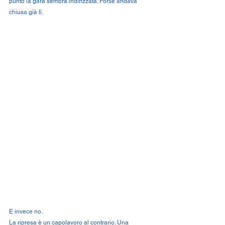
punto la gara sembra indirizzata. Forse andava 
chiusa già lì.
E invece no.
La ripresa è un capolavoro al contrario. Una 