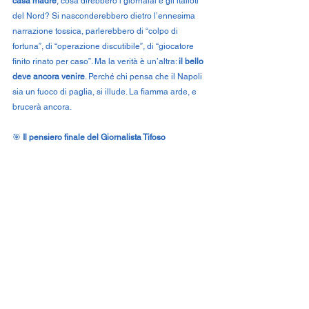
casa madre
, cosa direbbero i giornalai e gli italioti 
del Nord? Si nasconderebbero dietro l’ennesima 
narrazione tossica, parlerebbero di “colpo di 
fortuna”, di “operazione discutibile”, di “giocatore 
finito rinato per caso”. Ma la verità è un’altra: 
il bello 
deve ancora venire
. Perché chi pensa che il Napoli 
sia un fuoco di paglia, si illude. La fiamma arde, e 
brucerà ancora.
🎯 
Il pensiero finale del Giornalista Tifoso