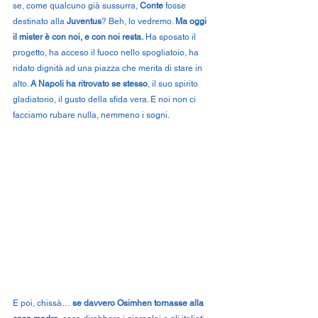
se, come qualcuno già sussurra, 
Conte
 fosse 
destinato alla 
Juventus
? Beh, lo vedremo. 
Ma oggi 
il mister è con noi, e con noi resta.
 Ha sposato il 
progetto, ha acceso il fuoco nello spogliatoio, ha 
ridato dignità ad una piazza che merita di stare in 
alto. 
A Napoli ha ritrovato se stesso
, il suo spirito 
gladiatorio, il gusto della sfida vera. E noi non ci 
facciamo rubare nulla, nemmeno i sogni.
E poi, chissà… 
se davvero Osimhen tornasse alla 