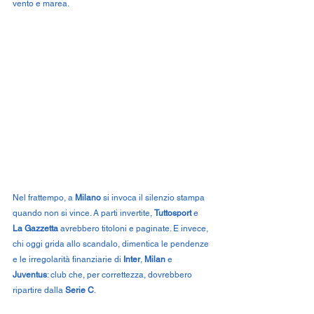
vento e marea.
Nel frattempo, a 
Milano
 si invoca il silenzio stampa 
quando non si vince. A parti invertite, 
Tuttosport
 e 
La Gazzetta
 avrebbero titoloni e paginate. E invece, 
chi oggi grida allo scandalo, dimentica le pendenze 
e le irregolarità finanziarie di 
Inter
, 
Milan
 e 
Juventus
: club che, per correttezza, dovrebbero 
ripartire dalla 
Serie C
.