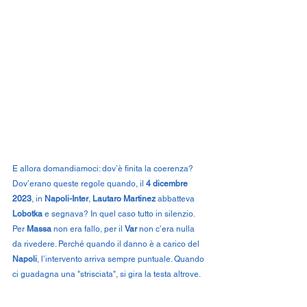
E allora domandiamoci: dov’è finita la coerenza? 
Dov’erano queste regole quando, il 
4 dicembre 
2023
, in 
Napoli-Inter
, 
Lautaro Martinez
 abbatteva 
Lobotka
 e segnava? In quel caso tutto in silenzio. 
Per 
Massa
 non era fallo, per il 
Var
 non c’era nulla 
da rivedere. Perché quando il danno è a carico del 
Napoli
, l’intervento arriva sempre puntuale. Quando 
ci guadagna una "strisciata", si gira la testa altrove.