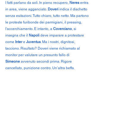
I fatti parlano da soli. In pieno recupero, 
Neres
 entra 
in area, viene agganciato. 
Doveri
 indica il dischetto 
senza esitazioni. Tutto chiaro, tutto netto. Ma partono 
le proteste furibonde dei parmigiani, il pressing, 
l'accerchiamento. E intanto, a 
Coverciano
, si 
insegna che il 
Napoli
 deve imparare a protestare 
come 
Inter
 e 
Juventus
. Ma i nostri, dignitosi, 
tacciono. Risultato? Doveri viene richiamato al 
monitor per valutare un presunto fallo di 
Simeone
 avvenuto secondi prima. Rigore 
cancellato, punizione contro. Un’altra beffa.