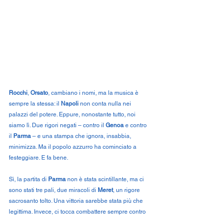
Rocchi
,
 Orsato
, cambiano i nomi, ma la musica è 
sempre la stessa: il 
Napoli
 non conta nulla nei 
palazzi del potere. Eppure, nonostante tutto, noi 
siamo lì. Due rigori negati – contro il 
Genoa
 e contro 
il 
Parma
 – e una stampa che ignora, insabbia, 
minimizza. Ma il popolo azzurro ha cominciato a 
festeggiare. E fa bene.
Sì, la partita di 
Parma
 non è stata scintillante, ma ci 
sono stati tre pali, due miracoli di 
Meret
, un rigore 
sacrosanto tolto. Una vittoria sarebbe stata più che 
legittima. Invece, ci tocca combattere sempre contro 