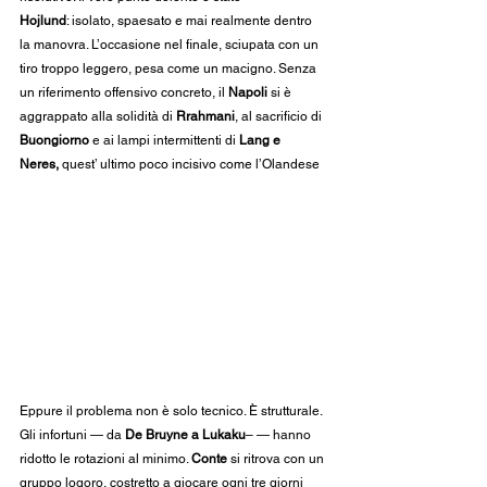
Hojlund
: isolato, spaesato e mai realmente dentro 
la manovra. L’occasione nel finale, sciupata con un 
tiro troppo leggero, pesa come un macigno. Senza 
un riferimento offensivo concreto, il 
Napoli
 si è 
aggrappato alla solidità di 
Rrahmani
, al sacrificio di 
Buongiorno
 e ai lampi intermittenti di 
Lang e 
Neres,
 quest’ ultimo poco incisivo come l’Olandese
Eppure il problema non è solo tecnico. È strutturale. 
Gli infortuni — da
 De Bruyne a Lukaku
– — hanno 
ridotto le rotazioni al minimo. 
Conte
 si ritrova con un 
gruppo logoro, costretto a giocare ogni tre giorni 