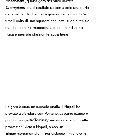
Francoforte 
, quarta gara del nuov 
format 
Champions 
, ma il risultato racconta solo una parte 
della verità. Perché dietro quei novanta minuti c’è 
tutto il volto di una squadra che lotta, suda e resiste, 
ma che sembra imprigionata in una condizione 
fisica e mentale che non le appartiene.
La gara è stata un assedio sterile. Il 
Napoli
 ha 
provato a sfondare con 
Politano
, apparso stanco e 
poco lucido, e 
McTominay
, ieri una delle piu brutte 
prestazioni viste a Napoli, e con un 
Elmas
 monumentale — per distacco il migliore in 