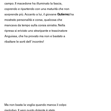
campo. Il macedone ha illuminato la fascia, 
coprendo e ripartendo con una maturità che non 
sorprende più. Accanto a lui, il giovane 
Gutierrez
 ha 
mostrato personalità e corsa, qualcosa che 
mancava da tempo sulla corsia sinistra. Nella 
ripresa si erivisto uno straripante e trascinatore 
Anguissa, che ha provato ma non e bastato a 
ribaltare le sorti dell’ incontro!
Ma non basta la voglia quando manca il colpo 
risolutivo. Il vero punto dolente è stato 