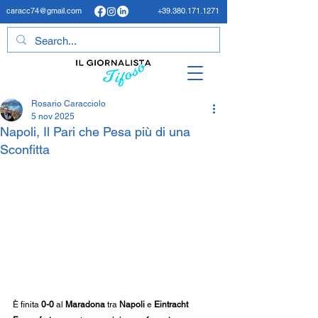
caracc74@gmail.com
+39.380.171.1271
Rosario Caracciolo
5 nov 2025
Napoli, Il Pari che Pesa più di una
Sconfitta
È finita 
0-0
 al 
Maradona
 tra 
Napoli
 e 
Eintracht 