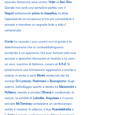
epocale domenica sera contro l’
Inter
 al 
San Siro
. 
Questa non sarà una semplice partita: con il 
Napoli
 saldamente 
primo in classifica
, la sfida 
rappresenta un’occasione d’oro per consolidare il 
primato e mandare un segnale forte a tutto il 
campionato.
Conte
 ha caricato i suoi uomini con la grinta e la 
determinazione che lo contraddistinguono, 
puntando a un approccio che puo’ tornare utile.cioe 
giocare a 
specchio
 ritornando al modulo a lui caro, 
un vero  marchio di fabbrica, ovvero al 
3-5-2
. Si 
preannuncia una formazione aggressiva e pronta a 
colpire: in porta ci sarà 
Meret
, sostenuto dai tre 
centrali 
Di Lorenzo
, 
Rrahmani
 e 
Buongiorno
. Sugli 
esterni, ballottaggio aperto a destra tra 
Mazzocchi
 e 
Politano
, mentre a sinistra 
Olivera
 è confermato. In 
mezzo, la solidità di 
Lobotka
, 
Anguissa
 e il nuovo 
arrivato 
McTominay
 completerà un centrocampo 
solido e creativo. In attacco, il duo 
Kvaratskhelia
 e 
Lukaku
 è pronto a infiammare la difesa nerazzurra.